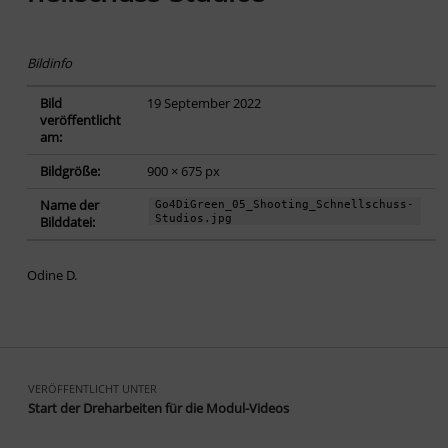
Bildinfo
Bild
19 September 2022
veröffentlicht
am:
Bildgröße:
900 × 675 px
Name der
Go4DiGreen_05_Shooting_Schnellschuss-
Studios.jpg
Bilddatei:
Odine D.
Zurück zur Hauptnavigation springen
Beitragsnavigation
VERÖFFENTLICHT UNTER
Start der Dreharbeiten für die Modul-Videos