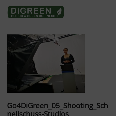
Go4DiGREEN to Mainpage!
LEARN TO START A GREEN BUSINESS!
Go4DiGreen_05_Shooting_Sch
nellschuss-Studios