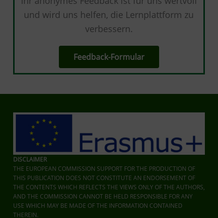
Ihr anonymes Feedback ist für uns wertvoll
und wird uns helfen, die Lernplattform zu
verbessern.
Feedback-Formular
DISCLAIMER
THE EUROPEAN COMMISSION SUPPORT FOR THE PRODUCTION OF
THIS PUBLICATION DOES NOT CONSTITUTE AN ENDORSEMENT OF
THE CONTENTS WHICH REFLECTS THE VIEWS ONLY OF THE AUTHORS,
AND THE COMMISSION CANNOT BE HELD RESPONSIBLE FOR ANY
USE WHICH MAY BE MADE OF THE INFORMATION CONTAINED
THEREIN.