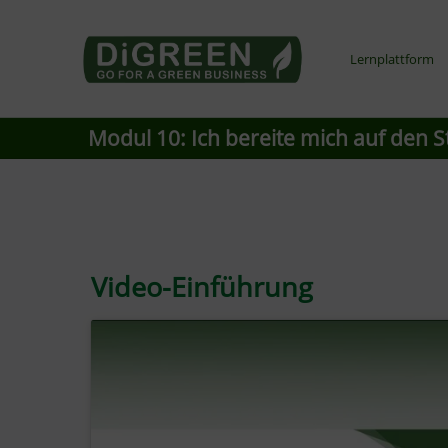
Go4DiGREEN to Mainpage!
Lernplattform
LEARN TO START A GREEN BUSINESS!
Modul 10:
Ich bereite mich auf den S
Video-Einführung