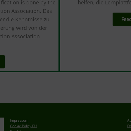
fication is done by the
helfen, die Lernplatt
ation Association. Das
ber die Kenntnisse zu
Fee
ierung wird von der
ation Association
Impressum
Ac
Cookie Policy EU
Do