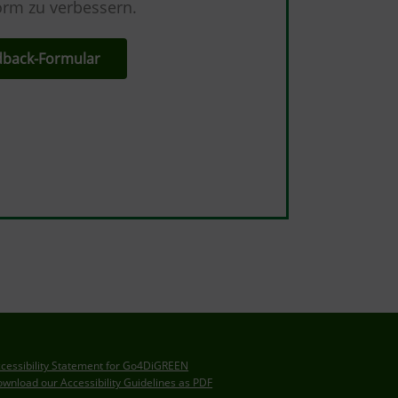
form zu verbessern.
dback-Formular
cessibility Statement for Go4DiGREEN
wnload our Accessibility Guidelines as PDF